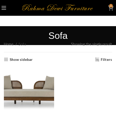
0
Sofa
Home
Sofa
Showing the single result
Show sidebar
Filters