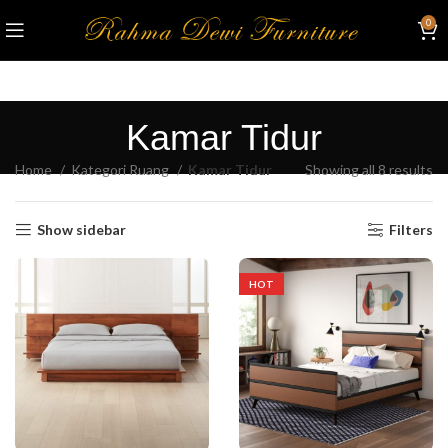
0
Kamar Tidur
Home
Kategori Ruang
Kamar Tidur
Showing all 8 results
Show sidebar
Filters
HOT