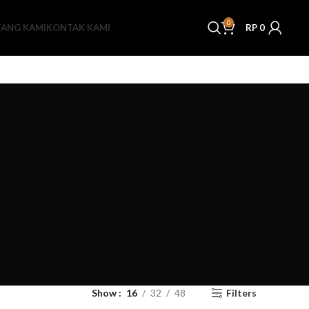
0
TANG KAMI
KONTAK KAMI
RP
0
Show
16
32
48
Filters