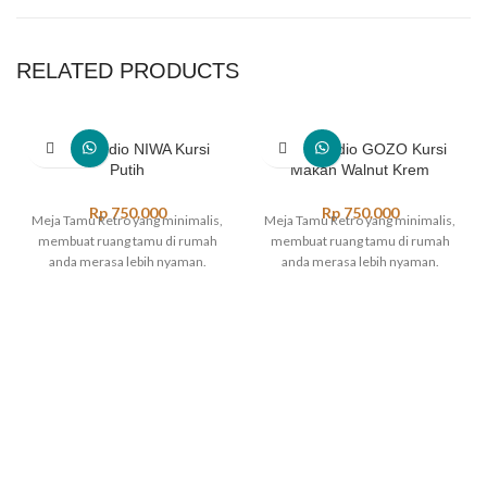
RELATED PRODUCTS
Heim Studio NIWA Kursi
Heim Studio GOZO Kursi
Putih
Makan Walnut Krem
Rp
750.000
Rp
750.000
Meja Tamu Retro yang minimalis,
Meja Tamu Retro yang minimalis,
membuat ruang tamu di rumah
membuat ruang tamu di rumah
anda merasa lebih nyaman.
anda merasa lebih nyaman.