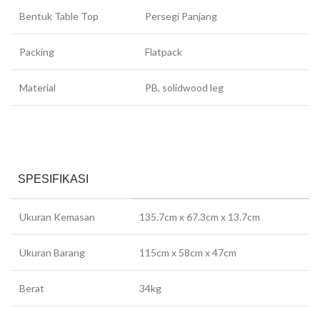
Bentuk Table Top
Persegi Panjang
Packing
Flatpack
Material
PB, solidwood leg
SPESIFIKASI
Ukuran Kemasan
135.7cm x 67.3cm x 13.7cm
Ukuran Barang
115cm x 58cm x 47cm
Berat
34kg