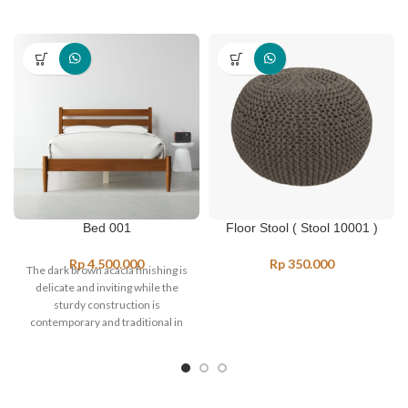
Bed 001
Floor Stool ( Stool 10001 )
Rp
4.500.000
Rp
350.000
The dark brown acacia finishing is
delicate and inviting while the
sturdy construction is
contemporary and traditional in
nature. Paired with white linens
and a comfy throw, this grand
headboard is sure to make any
bedroom feel like your own