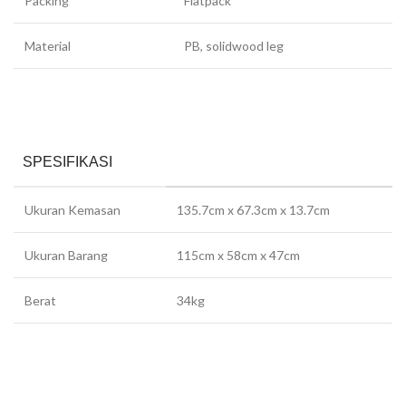
Packing
Flatpack
Material
PB, solidwood leg
SPESIFIKASI
Ukuran Kemasan
135.7cm x 67.3cm x 13.7cm
Ukuran Barang
115cm x 58cm x 47cm
Berat
34kg