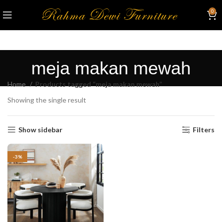
0
meja makan mewah
Home
Products tagged “meja makan mewah”
Showing the single result
Show sidebar
Filters
-3%