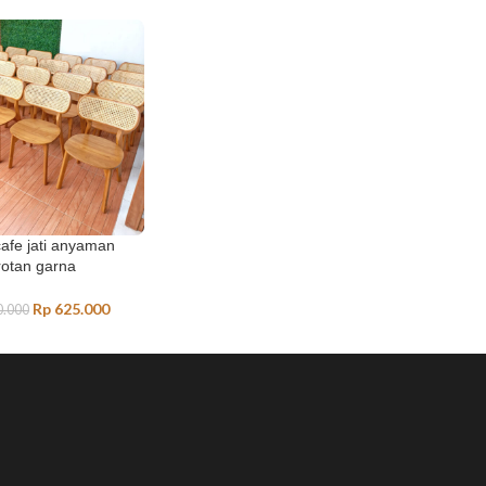
cafe jati anyaman
rotan garna
Rp
625.000
.000