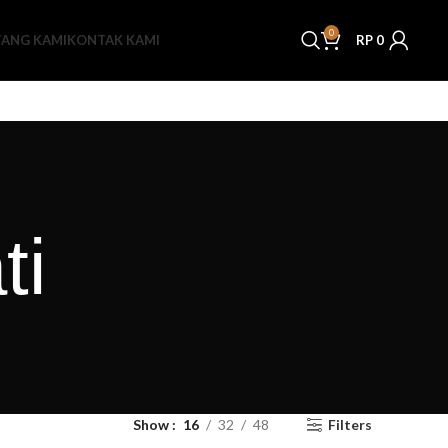
0
TANG KAMI
KONTAK KAMI
RP
0
ti
Show
16
32
48
Filters