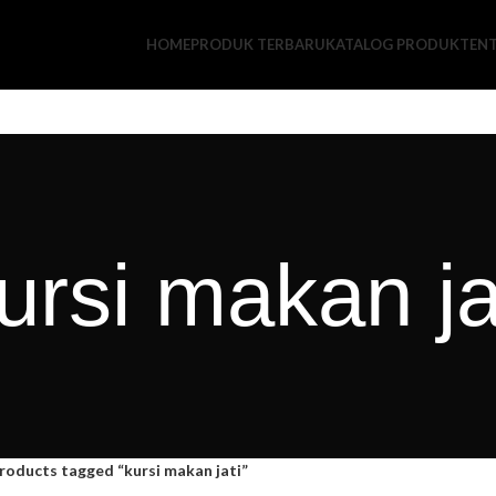
HOME
PRODUK TERBARU
KATALOG PRODUK
TEN
ursi makan ja
roducts tagged “kursi makan jati”